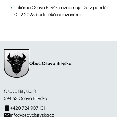
Lékárna Osová Bítýška oznamuje, že v pondělí
01.12.2025 bude lékárna uzavřena.
Obec Osová Bítýška
Osová Bítýška 3
594 53 Osová Bítýška
+420 724 907 101
info@osovabityska.cz