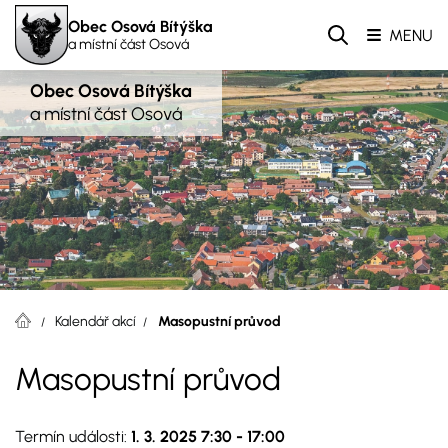
Obec Osová Bítýška
MENU
a místní část Osová
Obec Osová Bítýška
a místní část Osová
Kalendář akcí
Masopustní průvod
Masopustní průvod
Termín události:
1. 3. 2025 7:30
-
17:00