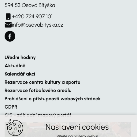
594 53 Osová Bítýška
+420 724 907 101
info@osovabityska.cz
Uřední hodiny
Aktuálně
Kalendář akcí
Rezervace centra kultury a sportu
Rezervace fotbalového areálu
Prohlášení o přístupnosti webových stránek
GDPR
GIS - základní mapový portál
Nastavení cookies
Vítejte na našem webu!