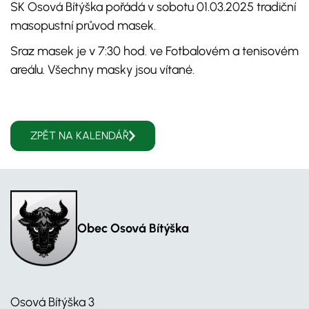
SK Osová Bítýška pořádá v sobotu 01.03.2025 tradiční
masopustní průvod masek.
Sraz masek je v 7:30 hod. ve Fotbalovém a tenisovém
areálu. Všechny masky jsou vítané.
ZPĚT NA KALENDÁŘ
Obec Osová Bítýška
Osová Bítýška 3