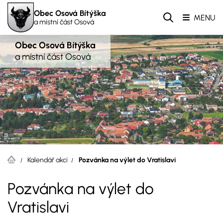
Obec Osová Bítýška
MENU
a místní část Osová
Obec Osová Bítýška
a místní část Osová
Kalendář akcí
Pozvánka na výlet do Vratislavi
Pozvánka na výlet do
Vratislavi