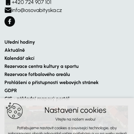
+420 724 907 101
info@osovabityska.cz
Uřední hodiny
Aktuálně
Kalendář akcí
Rezervace centra kultury a sportu
Rezervace fotbalového areálu
Prohlášení o přístupnosti webových stránek
GDPR
GIS - základní mapový portál
Nastavení cookies
Vítejte na našem webu!
Potřebujeme nastavit cookies a související technologie, aby
zobrazovaný obsah odpovídal vašim potřebám a vy na webu nalezli