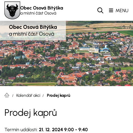
Obec Osová Bítýška
MENU
a místní část Osová
Obec Osová Bítýška
a místní část Osová
Kalendář akcí
Prodej kaprů
Prodej kaprů
Termín události:
21. 12. 2024 9:00
-
9:40