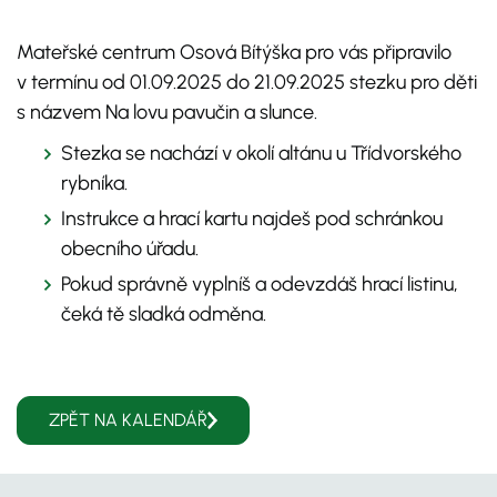
Mateřské centrum Osová Bítýška pro vás připravilo
v termínu od 01.09.2025 do 21.09.2025 stezku pro děti
s názvem Na lovu pavučin a slunce.
Stezka se nachází v okolí altánu u Třídvorského
rybníka.
Instrukce a hrací kartu najdeš pod schránkou
obecního úřadu.
Pokud správně vyplníš a odevzdáš hrací listinu,
čeká tě sladká odměna.
ZPĚT NA KALENDÁŘ