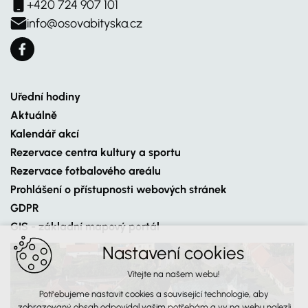
+420 724 907 101
info@osovabityska.cz
Uřední hodiny
Aktuálně
Kalendář akcí
Rezervace centra kultury a sportu
Rezervace fotbalového areálu
Prohlášení o přístupnosti webových stránek
GDPR
GIS - základní mapový portál
Nastavení cookies
Vítejte na našem webu!
Potřebujeme nastavit cookies a související technologie, aby
zobrazovaný obsah odpovídal vašim potřebám a vy na webu nalezli