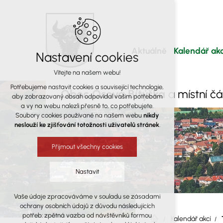
Aktuálně
Kalendář akc
Nastavení cookies
Vítejte na našem webu!
Potřebujeme nastavit cookies a související technologie,
Obec Osová Bítýška
a místní č
aby zobrazovaný obsah odpovídal vašim potřebám
a vy na webu nalezli přesně to, co potřebujete.
Soubory cookies používané na našem webu
nikdy
neslouží ke zjišťování totožnosti uživatelů stránek
.
Přijmout všechny cookies
Nastavit
Vaše údaje zpracováváme v souladu se zásadami
Technická cookies
ochrany osobních údajů z důvodu následujících
nutná pro provozování webu
potřeb: zpětná vazba od návštěvníků formou
Kalendář akcí