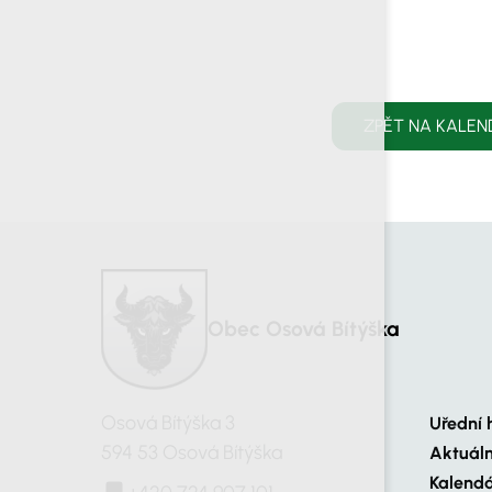
ZPĚT NA KALEN
Obec Osová Bítýška
Osová Bítýška 3
Uřední 
594 53 Osová Bítýška
Aktuál
Kalendá