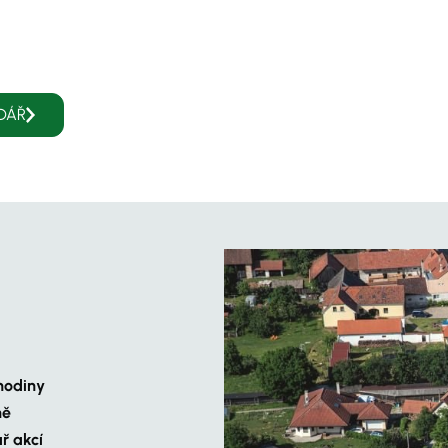
DÁŘ
hodiny
ně
ř akcí