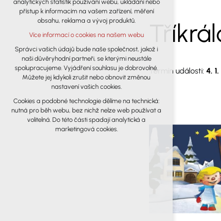
analytických statistik používání webu, ukládání nebo
udržení kontextu stránek (session): případná
přístup k informacím na vašem zařízení, měření
přihlášení, volby jazyka, apod.
obsahu, reklama a vývoj produktů.
Tříkrá
Volitelná cookies
Více informací o cookies na našem webu
analytická pro anonymizované
vyhodnocení návštěvnosti
Správci vašich údajů bude naše společnost, jakož i
naši důvěryhodní partneři, se kterými neustále
marketingová cookies (Google)
spolupracujeme. Vyjádření souhlasu je dobrovolné.
Termín události:
4. 1
Více informací o cookies na našem webu
Můžete jej kdykoli zrušit nebo obnovit změnou
nastavení vašich cookies.
Cookies a podobné technologie dělíme na technická:
Přijmout všechny cookies
nutná pro běh webu, bez nichž nelze web používat a
volitelná. Do této části spadají analytická a
Odmítnout vše
marketingová cookies.