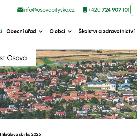
info@osovabityska.cz
+420
724 907 101
í
Obecní úřad
O obci
Školství a zdravotnictví
ást Osová
Tříkrálová sbírka 2025