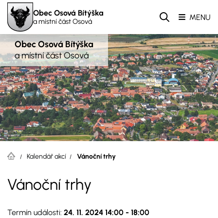
Obec Osová Bítýška
MENU
a místní část Osová
Obec Osová Bítýška
a místní část Osová
Kalendář akcí
Vánoční trhy
Vánoční trhy
Termín události:
24. 11. 2024 14:00
-
18:00