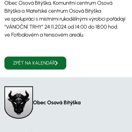
Obec Osová Bítýška, Komunitní centrum Osová
Bítýška a Mateřské centrum Osová Bítýška
ve spolupráci s místními rukodělnými výrobci pořádají
"VÁNOČNÍ TRHY" 24.11.2024 od 14:00 do 18:00 hod.
ve Fotbalovém a tenisovém areálu.
ZPĚT NA KALENDÁŘ
Obec Osová Bítýška