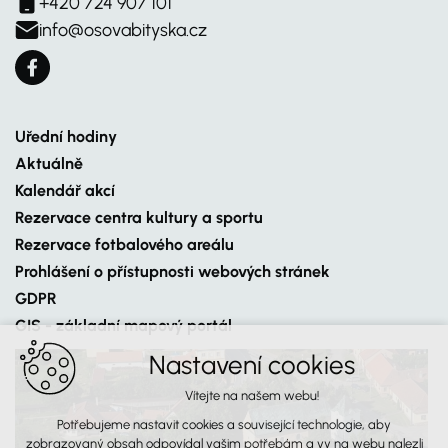
+420 724 907 101
info@osovabityska.cz
Uřední hodiny
Aktuálně
Kalendář akcí
Rezervace centra kultury a sportu
Rezervace fotbalového areálu
Prohlášení o přístupnosti webových stránek
GDPR
GIS - základní mapový portál
Nastavení cookies
Vítejte na našem webu!
Potřebujeme nastavit cookies a související technologie, aby
zobrazovaný obsah odpovídal vašim potřebám a vy na webu nalezli