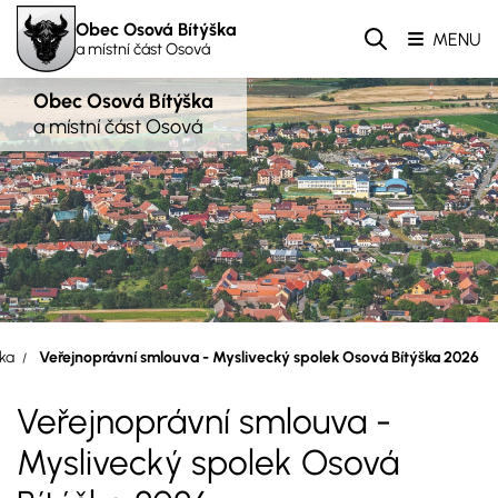
Obec Osová Bítýška
MENU
a místní část Osová
Obec Osová Bítýška
a místní část Osová
ska
Veřejnoprávní smlouva - Myslivecký spolek Osová Bítýška 2026
Veřejnoprávní smlouva -
Myslivecký spolek Osová