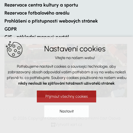
Rezervace centra kultury a sportu
Rezervace fotbalového areálu
Prohlášení o přístupnosti webových stránek
GDPR
GIS - základní mapový portál
Nastavení cookies
Vítejte na našem webu!
Potřebujeme nastavit cookies a související technologie, aby
zobrazovaný obsah odpovídal vašim potřebám a vy na webu nalezli
přesně to, co potřebujete. Soubory cookies používané na našem webu
nikdy neslouží ke zjišťování totožnosti uživatelů stránek
.
Přijmout všechny cookies
Nastavit
© 2026 Copyright Obec Osová Bítýška a místní část Osová
Vytvořil xart.cz
Technická cookies