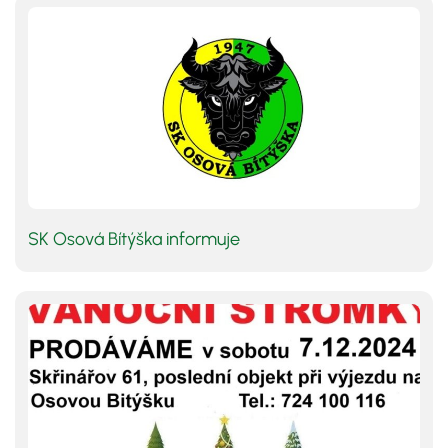
SK Osová Bítýška informuje