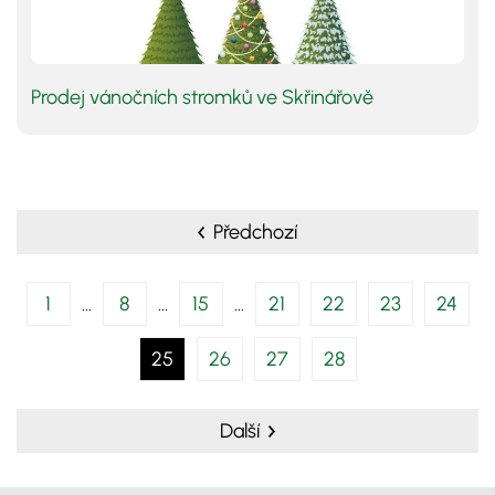
Prodej vánočních stromků ve Skřinářově
Předchozí
1
8
15
21
22
23
24
25
26
27
28
Další