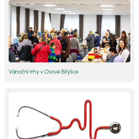
Vánoční trhy v Osové Bítýšce